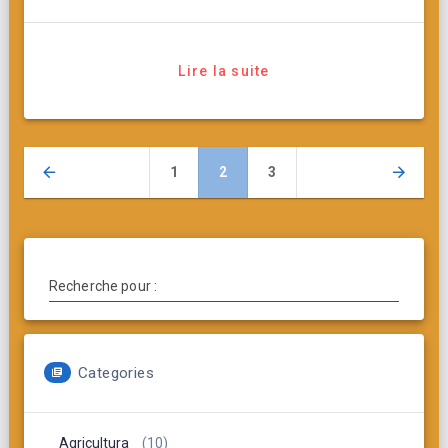
Lire la suite
Navigation
Page
Page
Page
1
2
3
des
articles
Recherche pour :
Categories
Agricultura
(10)