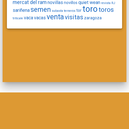
mercat del ram
novillas
quiet wean
novillos
revista
RJ
toro
semen
toros
sariñena
tor
subasta
terneros
venta
visitas
vaca
vacas
zaragoza
triticale
© 2026 . Built using WordPress and
Materialis Theme
.