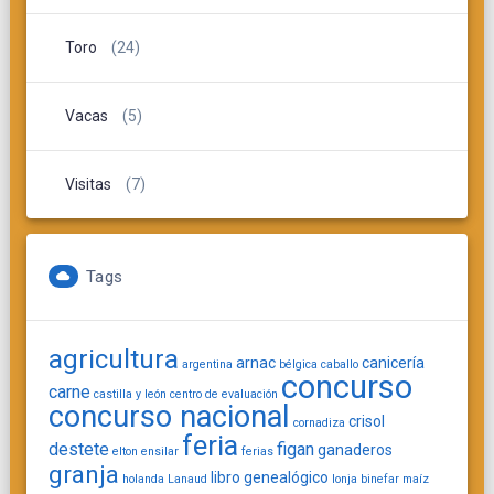
Toro
(24)
Vacas
(5)
Visitas
(7)
Tags
agricultura
arnac
canicería
argentina
bélgica
caballo
concurso
carne
castilla y león
centro de evaluación
concurso nacional
crisol
cornadiza
feria
destete
figan
ganaderos
elton
ensilar
ferias
granja
libro genealógico
holanda
Lanaud
lonja binefar
maíz