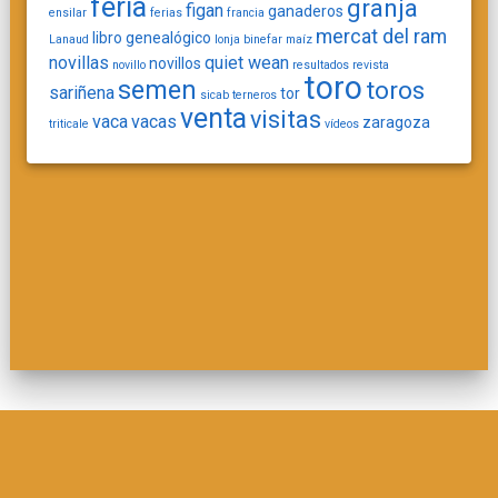
feria
granja
figan
ganaderos
ensilar
ferias
francia
mercat del ram
libro genealógico
Lanaud
lonja binefar
maíz
novillas
quiet wean
novillos
novillo
resultados
revista
toro
semen
toros
sariñena
tor
sicab
terneros
venta
visitas
vaca
vacas
zaragoza
triticale
vídeos
© 2026 . Built using WordPress and
Materialis Theme
.