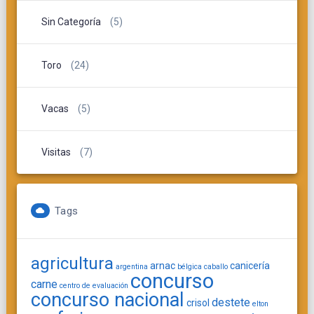
Sin Categoría
(5)
Toro
(24)
Vacas
(5)
Visitas
(7)
Tags
agricultura
arnac
canicería
argentina
bélgica
caballo
concurso
carne
centro de evaluación
concurso nacional
destete
crisol
elton