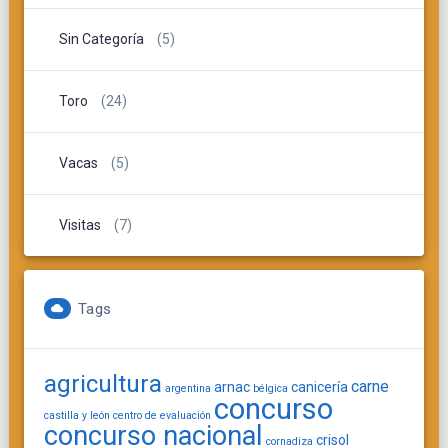
Sin Categoría
(5)
Toro
(24)
Vacas
(5)
Visitas
(7)
Tags
agricultura
carne
arnac
canicería
argentina
bélgica
concurso
castilla y león
centro de evaluación
concurso nacional
crisol
cornadiza