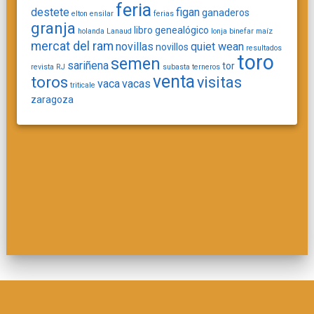
feria
destete
figan
ganaderos
elton
ensilar
ferias
granja
libro genealógico
holanda
Lanaud
lonja binefar
maíz
mercat del ram
novillas
quiet wean
novillos
resultados
toro
semen
sariñena
tor
revista
RJ
subasta
terneros
venta
toros
visitas
vaca
vacas
triticale
zaragoza