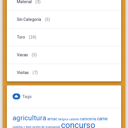
Material
(3)
Sin Categoría
(5)
Toro
(24)
Vacas
(5)
Visitas
(7)
Tags
agricultura
carne
arnac
canicería
bélgica
caballo
concurso
castilla y león
centro de evaluación