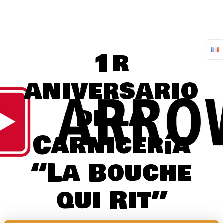
Skip
to
content
1r
aniversario
de la
Carnicería
“La Bouche
qui Rit”