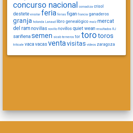
concurso nacional
crisol
cornadiza
feria
destete
figan
ganaderos
ensilar
ferias
francia
granja
mercat
libro genealógico
holanda
Lanaud
maíz
del ram
novillas
quiet wean
novillos
novillo
resultados
RJ
toro
semen
toros
sariñena
tor
sicab
terneros
venta
visitas
vaca
vacas
zaragoza
triticale
vídeos