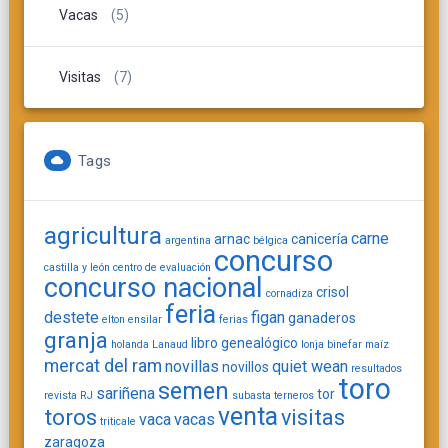
Vacas
(5)
Visitas
(7)
Tags
agricultura
carne
arnac
canicería
argentina
bélgica
concurso
castilla y león
centro de evaluación
concurso nacional
crisol
cornadiza
feria
destete
figan
ganaderos
elton
ensilar
ferias
granja
libro genealógico
holanda
Lanaud
lonja binefar
maíz
mercat del ram
novillas
quiet wean
novillos
resultados
toro
semen
sariñena
tor
revista
RJ
subasta
terneros
venta
toros
visitas
vaca
vacas
triticale
zaragoza