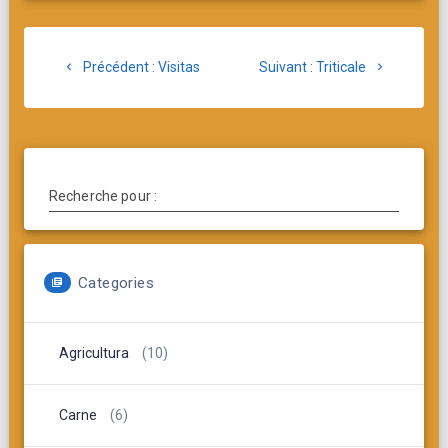
Post
Article
Article
Précédent :
Visitas
Suivant :
Triticale
navigation
précédent
suivant
:
:
Recherche pour :
Categories
Agricultura
(10)
Carne
(6)