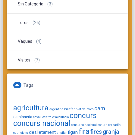
Sin Categoría
(3)
Toros
(26)
Vaques
(4)
Visites
(7)
Tags
agricultura
carn
argentina
binefar
blat de moro
concurs
carnisseria
cavall
centre d'avaluació
concurs nacional
concurso nacional
conurs
cornadís
fira
granja
fires
deslletament
figan
cubricions
ensilar