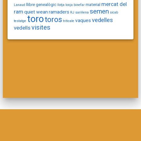
mercat del
llibre genealògic
material
Lanaud
llotja
lonja binefar
semen
ram
quiet wean
ramaders
RJ
sariñena
sicab
toro
toros
vedelles
vaques
testatge
triticale
visites
vedells
© 2026 . Built using WordPress and
Materialis Theme
.