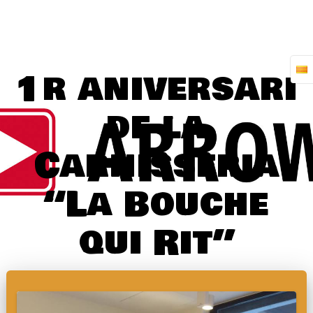
Skip
to
content
1r aniversari
de la
Carnisseria
“La Bouche
qui Rit”