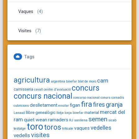
Vaques
(4)
Visites
(7)
Tags
agricultura
carn
argentina
binefar
blat de moro
concurs
carnisseria
cavall
centre d'avaluació
concurs nacional
concurso nacional
conurs
cornadís
fira
granja
fires
deslletament
figan
cubricions
ensilar
mercat del
llibre genealògic
material
Lanaud
llotja
lonja binefar
semen
ram
quiet wean
ramaders
RJ
sariñena
sicab
toro
toros
vedelles
vaques
testatge
triticale
visites
vedells