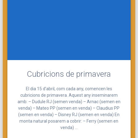
Cubricions de primavera
El dia 15 d’abril, com cada any, comencen les
cubricions de primavera. Aquest any inseminarem
amb: – Dudule RJ (semen venda) – Arnac (semen en
venda) – Mateo PP (semen en venda) – Claudius PP
(semen en venda) – Disney RJ (semen en venda) En
monta natural posarem a cobrir: – Ferry (semen en
venda) …