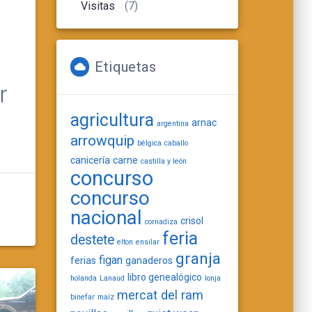
e
Visitas
(7)
Etiquetas
r
agricultura
arnac
argentina
arrowquip
bélgica
caballo
canicería
carne
castilla y león
concurso
concurso
nacional
crisol
cornadiza
feria
destete
elton
ensilar
granja
figan
ferias
ganaderos
libro genealógico
holanda
Lanaud
lonja
mercat del ram
binefar
maíz