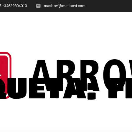
7 +34629804010
masbovi@masbovi.com
queta:
f