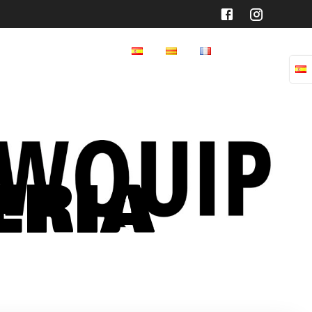
HOME
eria