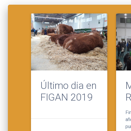
Último dia en
M
FIGAN 2019
R
Fi
añ
pu