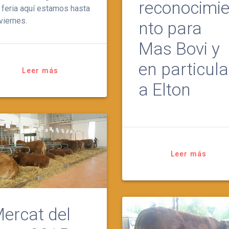
reconocimi
 feria aquí estamos hasta
 viernes.
nto para
Mas Bovi y
en particula
Leer más
a Elton
Leer más
ercat del