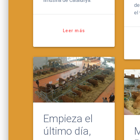
limusina de Catalunya.
de
el
Leer más
Empieza el
último día,
M