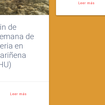
Leer más
in de
emana de
eria en
ariñena
HU)
Leer más