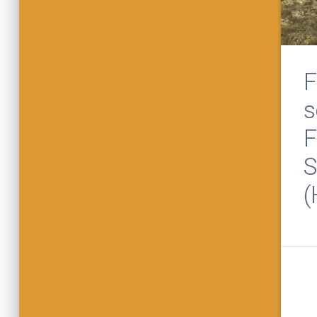
F
s
F
S
(