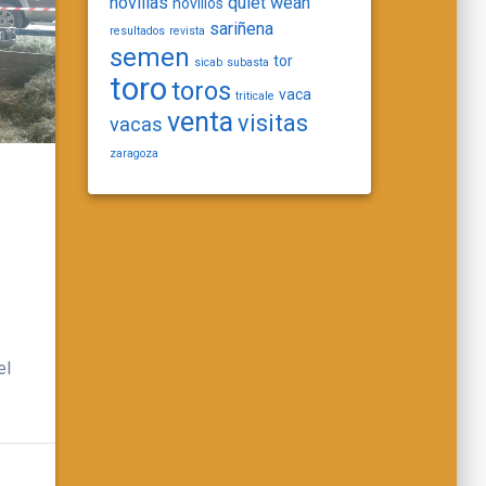
novillas
quiet wean
novillos
sariñena
resultados
revista
semen
tor
sicab
subasta
toro
toros
vaca
triticale
venta
visitas
vacas
zaragoza
el