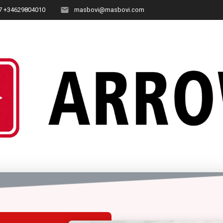
7 +34629804010
masbovi@masbovi.com