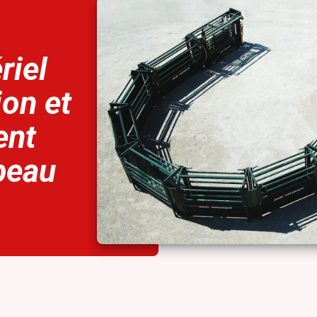
riel
ion et
ent
peau